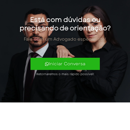
Está com dúvidas ou
precisando de orientação?
Fale com um Advogado especialista!
Iniciar Conversa
Retornaremos o mais rápido possível!
Facebook
Instagram
LinkedIn
Link