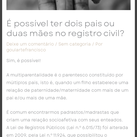
É possível ter dois pais ou
duas mães no registro civil?
Deixe um comentário
/
Sem categoria
/ Por
goulartefrancisco
Sim, é possível!
A multiparentalidade é o parentesco constituído por
múltiplos pais, isto é, quando um filho estabelece uma
relação de paternidade/maternidade com mais de um
pai e/ou mais de uma mãe.
É comum encontrarmos padrastos/madrastas que
criam uma relação socioafetiva com seus enteados.
A Lei de Registros Públicos (Lei n.º 6.015/73) foi alterada
em 2009, pela Lei n.º 11.924, que possibilitou o