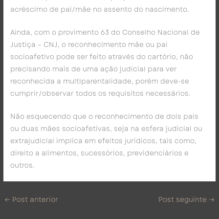
acréscimo de pai/mãe no assento do nascimento.
Ainda, com o provimento 63 do Conselho Nacional de
Justiça – CNJ, o reconhecimento mãe ou pai
socioafetivo pode ser feito através do cartório, não
precisando mais de uma ação judicial para ver
reconhecida a multiparentalidade, porém deve-se
cumprir/observar todos os requisitos necessários.
Não esquecendo que o reconhecimento de dois pais
ou duas mães socioafetivas, seja na esfera judicial ou
extrajudicial implica em efeitos jurídicos, tais como,
direito a alimentos, sucessórios, previdenciários e
outros.
←
Post anterior
Post seguinte
→