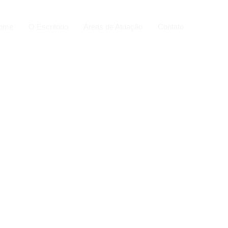
ome
O Escritório
Áreas de Atuação
Contato