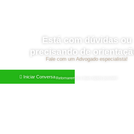
Está com dúvidas ou
precisando de orientaç
Fale com um Advogado especialista!
Iniciar Conversa
Retornaremos o mais rápido possível!