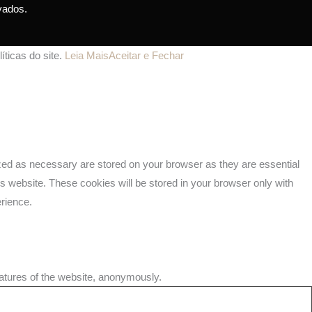
vados.
íticas do site.
Leia Mais
Aceitar e Fechar
ized as necessary are stored on your browser as they are essential
is website. These cookies will be stored in your browser only with
erience.
eatures of the website, anonymously.