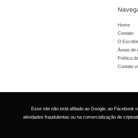
Facebook
Instagram
LinkedIn
Link
Naveg
Home
Contato
O Escritór
Áreas de 
Política d
Contato v
Esse site não está afiliado ao Google, ao Faceboo
atividades fraudulentas ou na comercialização de cripto