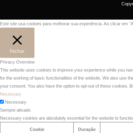
Copyr
Este site usa cookies para melhorar sua experiência. Ao clicar em "
Fechar
Privacy Overview
This website uses cookies to improve your experience while you navi
for the working of basic functionalities of the website. We also use 
your consent. You also have the option to opt-out of these cookies. 
Necessary
Necessary
Sempre ativado
Necessary cookies are absolutely essential for the website to functio
Cookie
Duração