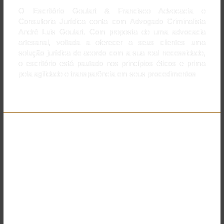
O Escritório Goulart & Francisco Advocacia e
Consultoria Jurídica conta com Advogado Criminalista
André Luis Goulart. Com proposta de uma advocacia
artesanal, voltada a oferecer a seus clientes uma
solução jurídica de acordo com a sua real necessidade,
o escritório está pautado nos princípios éticos e prima
pela agilidade e transparência em seus procedimentos