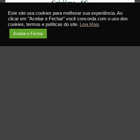
Criciúma - SC
Este site usa cookies para melhorar sua experiência. Ao
Rua Princesa Isabel, 40 - Centro
clicar em "Aceitar e Fechar" você concorda com o uso dos
Ed. Prime Tower, Sala 604
cookies, termos e políticas do site.
Leia Mais
Aceitar e Fechar
Abrir com Google Maps
FALE MAIS SOBRE SEU CASO!
Entre em contato preenchendo o formulário abaixo
Nome
*